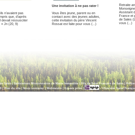
Retraite a
Une invitation à ne pas rater !
Monseigne
Assistant d
 ils n’avaient pas
Vous êtes jeune, parent ou en
France et 
mpris que, d’après
contact avec des jeunes adultes,
de Sales (L
 Il devait ressusciter
cette invitation du père Vincent
vous (...)
 » Jn (20, 9)
Rossat est faite pour vous (...)
|
|
|
de Sales
Salésiennes Missionnaires de Marie Immaculée
Fils de Saint François de Sales
Prêtre
|
|
|
|
|
- ©Société Saint Franço
0
Plan du site
Nous contacter
Webmestre
Espace privé