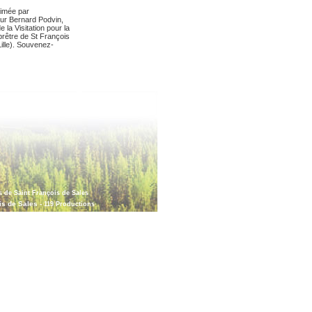
nimée par
ur Bernard Podvin,
e la Visitation pour la
prêtre de St François
ille). Souvenez-
s de Saint François de Sales
is de Sales -
119 Productions