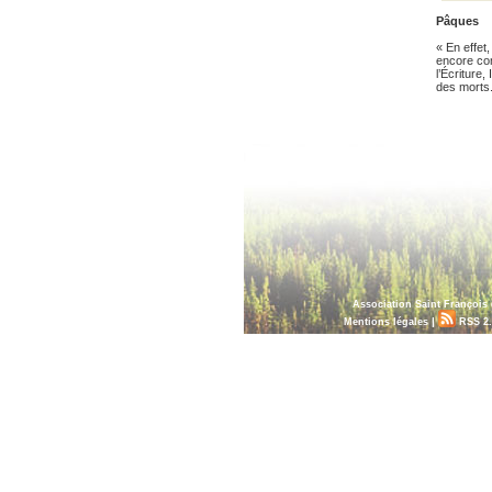
Pâques
« En effet,
encore co
l’Écriture,
des morts.
Association Saint François 
|
Mentions légales
RSS 2.