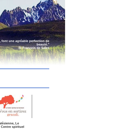
s, font une agréable perfection de
beauté."
St François de Sales
alésienne, Le
Centre spirituel