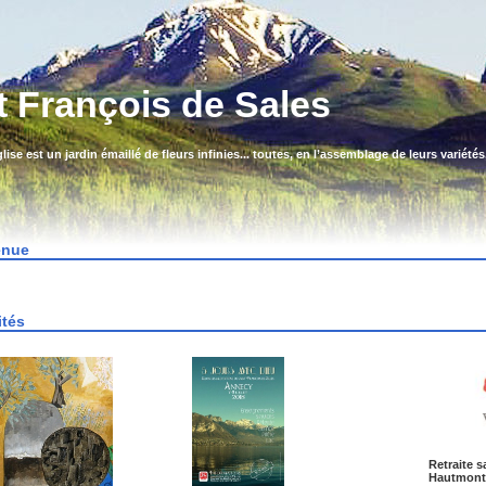
t François de Sales
glise est un jardin émaillé de fleurs infinies... toutes, en l’assemblage de leurs variété
enue
ités
Retraite s
Hautmont 